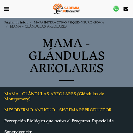
Página de inicio
MAPA INTERACTIVO PSIQUE-NEURO-SOMA
MAMA - GLÁNDULAS AREOLARES
MAMA -
GLÁNDULAS
AREOLARES
MAMA- GLÁNDULAS AREOLARES (Glándulas
de
Montgomery)
MESODERMO ANTIGUO -
SISTEMA REPRODUCTOR
Percepción Biológica que activa el Programa Especial de
Supervivencia: