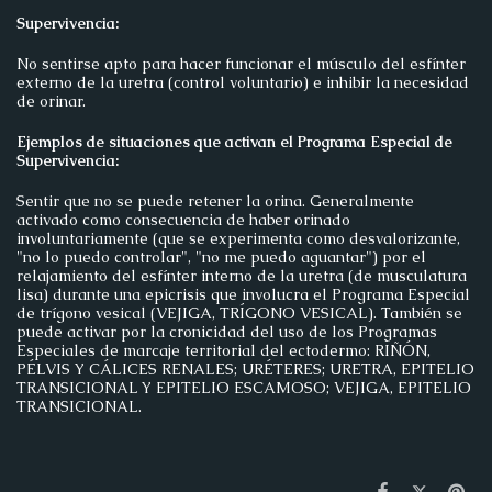
Supervivencia:
No sentirse apto para hacer funcionar el músculo del esfínter
externo de la uretra (control voluntario) e inhibir la necesidad
de orinar.
Ejemplos de situaciones que activan el Programa Especial de
Supervivencia:
Sentir que no se puede retener la orina. Generalmente
activado como consecuencia de haber orinado
involuntariamente (que se experimenta como desvalorizante,
"no lo puedo controlar", "no me puedo aguantar") por el
relajamiento del esfínter interno de la uretra (de musculatura
lisa) durante una epicrisis que involucra el Programa Especial
de trígono vesical (VEJIGA, TRÍGONO VESICAL). También se
puede activar por la cronicidad del uso de los Programas
Especiales de marcaje territorial del ectodermo: RIÑÓN,
PÉLVIS Y CÁLICES RENALES; URÉTERES; URETRA, EPITELIO
TRANSICIONAL Y EPITELIO ESCAMOSO; VEJIGA, EPITELIO
TRANSICIONAL.