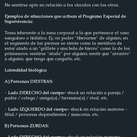
No sentirse apto en relación a los vínculos con los otros.
Ejemplos de situaciones que activan el Programa Especial de
Supervivencia:
Tema inherente a la zona corporal a la que pertenece el vaso
sanguíneo o linfático. Ej.: no poder "liberarme" de alguien, en
el segmento de las piernas se siente como la metáfora de
estar atado a un "grillete y una bola de hierro" como la de los
prisioneros; sentirse "atado" por alguien; sentir que "arrastro"
a alguien, que tengo que cargarlo, etc.
Lateralidad biológica
A) Personas DIESTRAS:
- Lado DERECHO del cuerpo
= shock en relación a pareja /
padre / colega / amigo(a) / hermano(a) / rival, etc.
- Lado IZQUIERDO del cuerpo
= shock en relación materno -
filial / personas dependientes / mascotas, etc.
B) Personas ZURDAS:
- Lado DERECHO del cuerpo
= shock en relación materno -